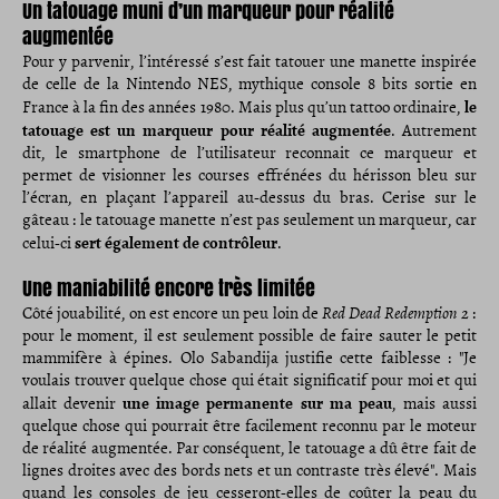
Un tatouage muni d’un marqueur pour réalité
augmentée
Pour y parvenir, l’intéressé s’est fait tatouer une manette inspirée
de celle de la Nintendo NES, mythique console 8 bits sortie en
le
France à la fin des années 1980. Mais plus qu’un tattoo ordinaire,
tatouage est un marqueur pour réalité augmentée
. Autrement
dit, le smartphone de l’utilisateur reconnait ce marqueur et
permet de visionner les courses effrénées du hérisson bleu sur
l’écran, en plaçant l’appareil au-dessus du bras. Cerise sur le
gâteau : le tatouage manette n’est pas seulement un marqueur, car
sert également de contrôleur
celui-ci
.
Une maniabilité encore très limitée
Côté jouabilité, on est encore un peu loin de
Red Dead Redemption 2
:
pour le moment, il est seulement possible de faire sauter le petit
mammifère à épines. Olo Sabandija justifie cette faiblesse : "Je
voulais trouver quelque chose qui était significatif pour moi et qui
une image permanente sur ma peau
allait devenir
, mais aussi
quelque chose qui pourrait être facilement reconnu par le moteur
de réalité augmentée. Par conséquent, le tatouage a dû être fait de
lignes droites avec des bords nets et un contraste très élevé". Mais
quand les consoles de jeu cesseront-elles de coûter la peau du