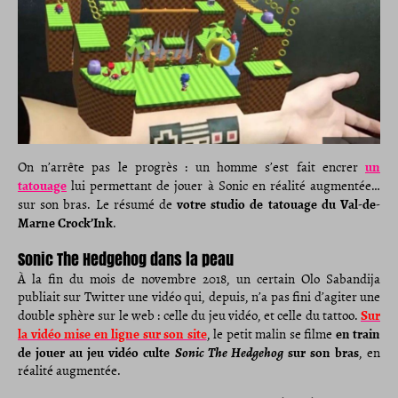
un
On n’arrête pas le progrès : un homme s’est fait encrer
tatouage
lui permettant de jouer à Sonic en réalité augmentée…
votre studio de tatouage du Val-de-
sur son bras. Le résumé de
Marne Crock’Ink
.
Sonic The Hedgehog dans la peau
À la fin du mois de novembre 2018, un certain Olo Sabandija
publiait sur Twitter une vidéo qui, depuis, n’a pas fini d’agiter une
Sur
double sphère sur le web : celle du jeu vidéo, et celle du tattoo.
la vidéo mise en ligne sur son site
en train
, le petit malin se filme
de jouer au jeu vidéo culte
Sonic The Hedgehog
sur son bras
, en
réalité augmentée.