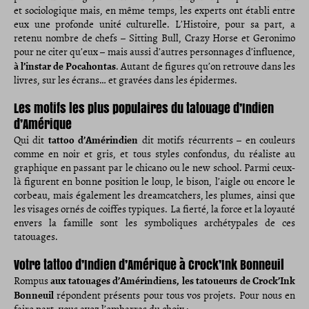
et sociologique mais, en même temps, les experts ont établi entre
eux une profonde unité culturelle. L’Histoire, pour sa part, a
retenu nombre de chefs – Sitting Bull, Crazy Horse et Geronimo
pour ne citer qu’eux – mais aussi d’autres personnages d’influence,
à l’instar de Pocahontas
. Autant de figures qu’on retrouve dans les
livres, sur les écrans… et gravées dans les épidermes.
Les motifs les plus populaires du tatouage d’Indien
d’Amérique
tattoo d’Amérindien
Qui dit
dit motifs récurrents – en couleurs
comme en noir et gris, et tous styles confondus, du réaliste au
graphique en passant par le chicano ou le new school. Parmi ceux-
là figurent en bonne position le loup, le bison, l’aigle ou encore le
corbeau, mais également les dreamcatchers, les plumes, ainsi que
les visages ornés de coiffes typiques. La fierté, la force et la loyauté
envers la famille sont les symboliques archétypales de ces
tatouages.
Votre tattoo d’Indien d’Amérique à Crock’Ink Bonneuil
aux tatouages d’Amérindiens, les tatoueurs de Crock’Ink
Rompus
Bonneuil
répondent présents pour tous vos projets. Pour nous en
faire part, vous avez l’embarras du choix :