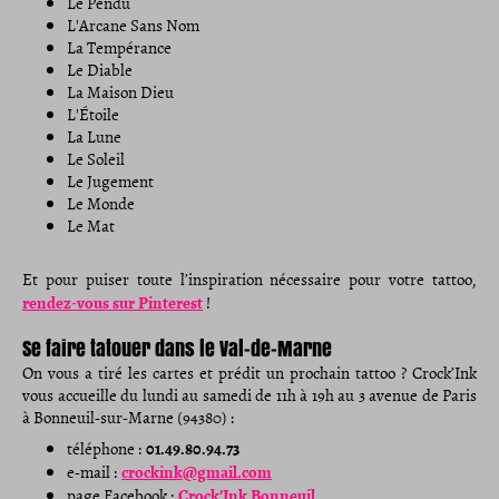
Le Pendu
L'Arcane Sans Nom
La Tempérance
Le Diable
La Maison Dieu
L'Étoile
La Lune
Le Soleil
Le Jugement
Le Monde
Le Mat
Et pour puiser toute l’inspiration nécessaire pour votre tattoo,
rendez-vous sur Pinterest
!
Se faire tatouer dans le Val-de-Marne
On vous a tiré les cartes et prédit un prochain tattoo ? Crock’Ink
vous accueille du lundi au samedi de 11h à 19h au 3 avenue de Paris
à Bonneuil-sur-Marne (94380) :
01.49.80.94.73
téléphone :
crockink@gmail.com
e-mail :
Crock’Ink Bonneuil
page Facebook :