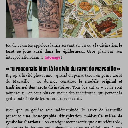
le
Jeu de 78 cartes appelées lames servant au jeu ou à la divination,
tarot se joue aussi dans les épidermes
… Gros plan sur son
tatouage
interprétation dans le
!
« Tu reconnais bien là le style du Tarot de Marseille »
Big up à la cité phocéenne : quand on pense tarot, on pense Tarot
le modèle original et
de Marseille ! Ce dernier constitue
traditionnel des tarots divinatoires
. Tous les autres – et ils sont
nombreux – en sont plus ou moins des réécritures, qui portent la
griffe indélébile de leurs auteurs respectifs.
Bien que sa genèse soit indéterminée, le Tarot de Marseille
une iconographie d’inspiration médiévale mêlée de
présente
symboles chrétiens
. Son enseignement ésotérique est indéniable ;
sa portée initiatique est universelle et ne se réduit pas à une