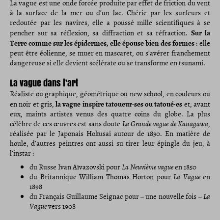
La vague est une onde forcée produite par effet de friction du vent
à la surface de la mer ou d’un lac. Chérie par les surfeurs et
redoutée par les navires, elle a poussé mille scientifiques à se
Sur la
pencher sur sa réflexion, sa diffraction et sa réfraction.
Terre comme sur les épidermes, elle épouse bien des formes
: elle
peut être éolienne, se muer en mascaret, ou s’avérer franchement
dangereuse si elle devient scélérate ou se transforme en tsunami.
La vague dans l’art
Réaliste ou graphique, géométrique ou new school, en couleurs ou
la vague inspire tatoueur
·ses ou tatoué·es
en noir et gris,
et, avant
eux, maints artistes venus des quatre coins du globe. La plus
célèbre de ces œuvres est sans doute
La Grande vague de Kanagawa
,
réalisée par le Japonais Hokusai autour de 1830. En matière de
houle, d’autres peintres ont aussi su tirer leur épingle du jeu, à
l’instar :
du Russe Ivan Aïvazovski pour
La Neuvième vague
en 1850
du Britannique William Thomas Horton pour
La Vague
en
1898
du Français Guillaume Seignac pour – une nouvelle fois –
La
Vague
vers 1908