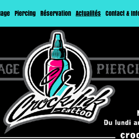
uage
Piercing
Réservation
Actualités
Contact & In