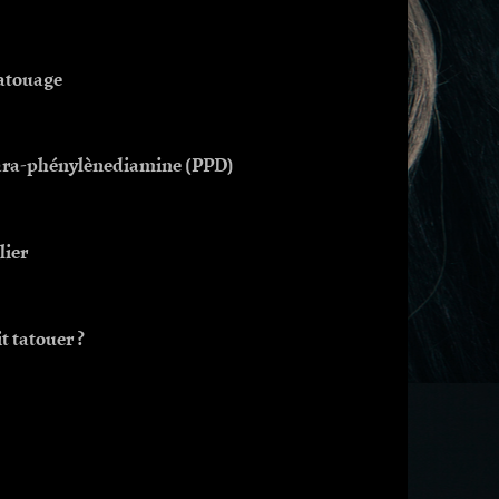
tatouage
para-phénylènediamine (PPD)
lier
t tatouer ?