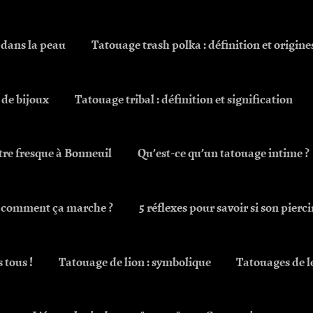
 dans la peau
Tatouage trash polka : définition et origine
s de bijoux
Tatouage tribal : définition et signification
otre fresque à Bonneuil
Qu’est-ce qu’un tatouage intime ?
ng, comment ça marche ?
5 réflexes pour savoir si son pierci
 tous !
Tatouage de lion : symbolique
Tatouages de le