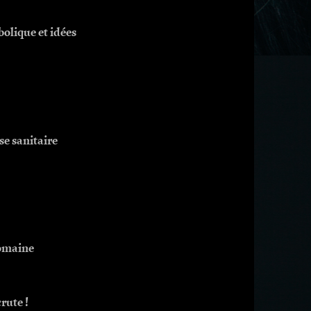
olique et idées
se sanitaire
romaine
rute !