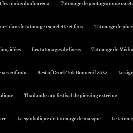
 et les moins douloureux
Tatouage de pentagramme ou étoi
ort dans le tatouage : squelette et faux
Tatouage de phare 
tion, idées
Les tatouages de livres
Tatouage de Médusa
e ses enfants
Best of Crock’Ink Bonneuil 2022
Le sign
olique
Thaïlande : un festival de piercing extrême
are
La symbolique du tatouage de masque
Le tatoua