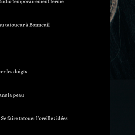
 studio temporairement fermé
au tatoueur à Bonneuil
uer les doigts
ans la peau
Se faire tatouer l’oreille : idées