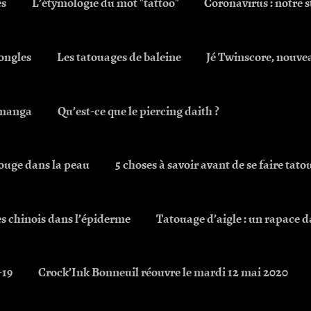
es
L’étymologie du mot "tattoo"
Coronavirus : notre
’ongles
Les tatouages de baleine
Jé Twinscore, nouve
é manga
Qu’est-ce que le piercing daith ?
rouge dans la peau
5 choses à savoir avant de se faire tato
es chinois dans l’épiderme
Tatouage d’aigle : un rapace d
-19
Crock’Ink Bonneuil réouvre le mardi 12 mai 2020